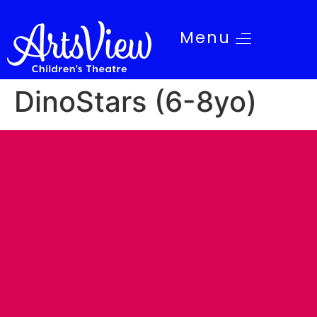
Menu
DinoStars (6-8yo)